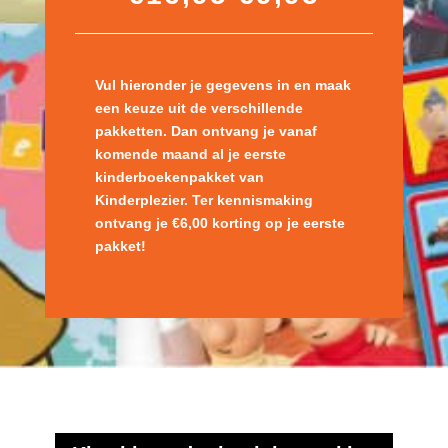
Vul hieronder je gegevens in en maak
een keuze uit de verschillende
pakketten. Dan ontvang je vanaf
komende maand al je eerste
kinderboekenpakket van
Kinderplezier. Ter kennismaking
ontvang je €6,00 korting op je eerste
pakket!