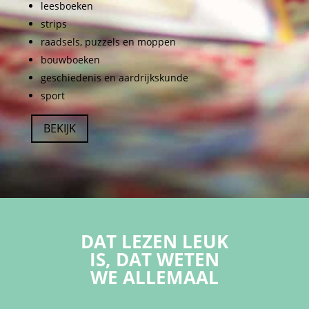
leesboeken
strips
raadsels, puzzels en moppen
bouwboeken
geschiedenis en aardrijkskunde
sport
BEKIJK
DAT LEZEN LEUK
IS, DAT WETEN
WE ALLEMAAL