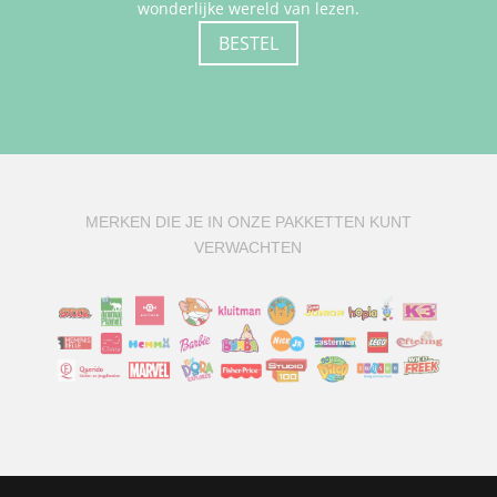
wonderlijke wereld van lezen.
BESTEL
MERKEN DIE JE IN ONZE PAKKETTEN KUNT
VERWACHTEN