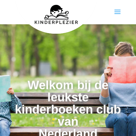
Welkom bij de
leukste
kinderboeken club
van
Nederland