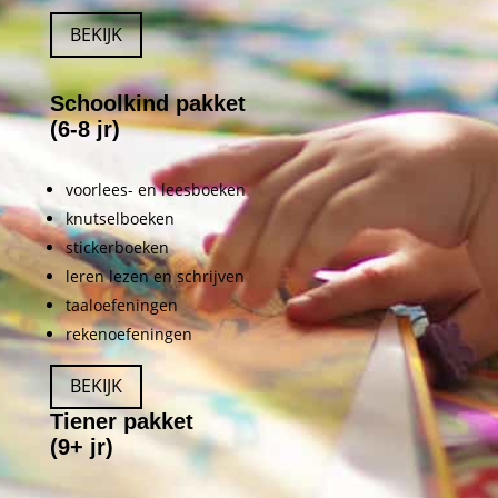
BEKIJK
Schoolkind pakket
(6-8 jr)
voorlees- en leesboeken
knutselboeken
stickerboeken
leren lezen en schrijven
taaloefeningen
rekenoefeningen
BEKIJK
Tiener pakket
(9+ jr)