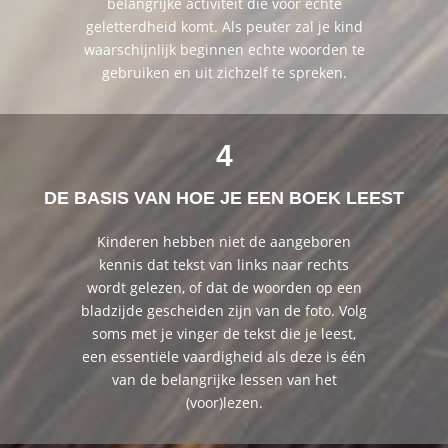
belangrijke activiteit die voor echte
geletterdheid komt. Als peuter zal je kind
waarschijnlijk beginnen echte woorden te
gebruiken en uit zichzelf te spreken.
4
DE BASIS VAN HOE JE EEN BOEK LEEST
Kinderen hebben niet de aangeboren
kennis dat tekst van links naar rechts
wordt gelezen, of dat de woorden op een
bladzijde gescheiden zijn van de foto. Volg
soms met je vinger de tekst die je leest,
een essentiële vaardigheid als deze is één
van de belangrijke lessen van het
(voor)lezen.