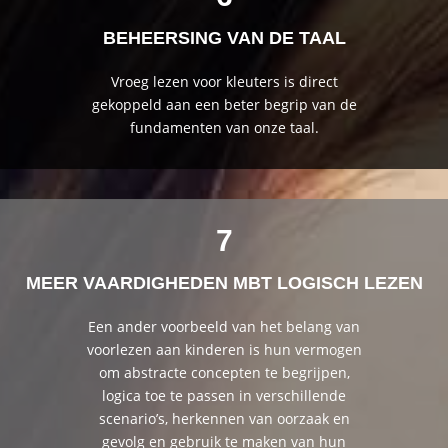
BEHEERSING VAN DE TAAL
Vroeg lezen voor kleuters is direct
gekoppeld aan een beter begrip van de
fundamenten van onze taal.
7
MEER VAARDIGHEDEN MBT LOGISCH LEZEN
Een ander voorbeeld van het belang van
voorlezen aan kinderen is hun vermogen
om abstracte concepten te begrijpen,
logica toe te passen in verschillende
scenario’s, herkennen van oorzaak en
gevolg en gebruik te maken van hun