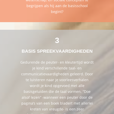
begrijpen als hij aan de basisschool
begint?
3
BASIS SPREEKVAARDIGHEDEN
Gedurende de peuter- en kleutertijd wordt
je kind verschillende taal- en
communicatievaardigheden geleerd. Door
te luisteren naar je voorleesverhalen
wordt je kind opgevoed met alle
basisgeluiden die de taal vormen. “Doe
alsof lezen” -wanneer een peuter door de
pagina’s van een boek bladert met allerlei
kreten van vreugde- is een zeer