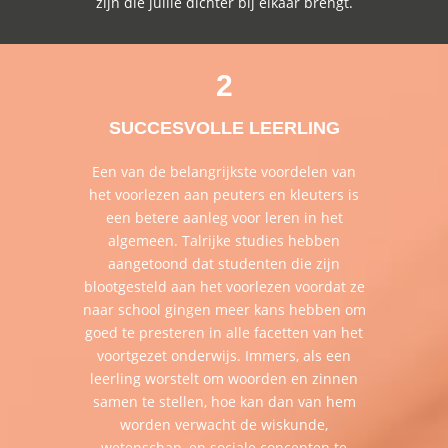
zijn die jullie dichter bij elkaar brengt.
2
SUCCESVOLLE LEERLING
Een van de belangrijkste voordelen van
het voorlezen aan peuters en kleuters is
een betere aanleg voor leren in het
algemeen. Talrijke studies hebben
aangetoond dat studenten die zijn
blootgesteld aan het voorlezen voordat ze
naar school gingen meer kans hebben om
goed te presteren in alle facetten van het
voortgezet onderwijs. Immers, als een
leerling worstelt om woorden en zinnen
samen te stellen, hoe kan dan van hem
worden verwacht de wiskunde,
wetenschap, en sociale concepten te