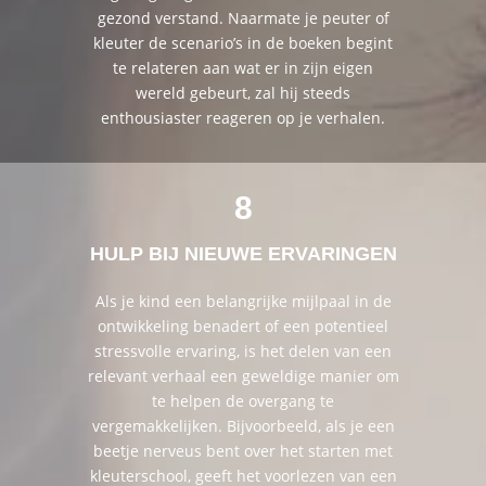
gezond verstand. Naarmate je peuter of
kleuter de scenario’s in de boeken begint
te relateren aan wat er in zijn eigen
wereld gebeurt, zal hij steeds
enthousiaster reageren op je verhalen.
8
HULP BIJ NIEUWE ERVARINGEN
Als je kind een belangrijke mijlpaal in de
ontwikkeling benadert of een potentieel
stressvolle ervaring, is het delen van een
relevant verhaal een geweldige manier om
te helpen de overgang te
vergemakkelijken. Bijvoorbeeld, als je een
beetje nerveus bent over het starten met
kleuterschool, geeft het voorlezen van een