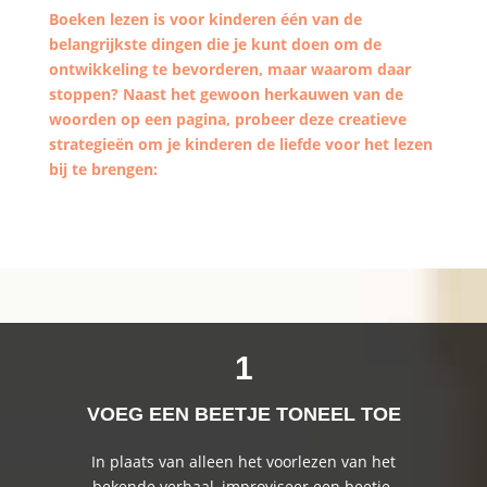
Boeken lezen is voor kinderen één van de
belangrijkste dingen die je kunt doen om de
ontwikkeling te bevorderen, maar waarom daar
stoppen? Naast het gewoon herkauwen van de
woorden op een pagina, probeer deze creatieve
strategieën om je kinderen de liefde voor het lezen
bij te brengen:
1
VOEG EEN BEETJE TONEEL TOE
In plaats van alleen het voorlezen van het
bekende verhaal, improviseer een beetje.