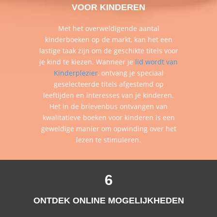
VOOR KINDEREN
Met het overweldigende aantal
kinderboeken op de markt, kan het een
lastige taak zijn om de geschikte titels voor
je kind te kiezen. Wanneer je
lid wordt van
Kinderplezier
, ontvang je speciaal
geselecteerde titels afgestemd op
leeftijden en interesses van je kinderen.
Het in de brievenbus ontvangen van
kwalitatieve boeken voor kinderen is een
geweldige manier om opwinding over het
lezen te stimuleren.
6
ONTDEK ONLINE MOGELIJKHEDEN