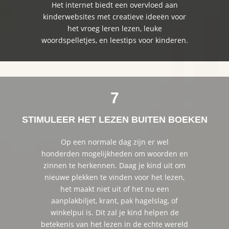
Het internet biedt een overvloed aan
kinderwebsites met creatieve ideeën voor
het vroeg leren lezen, leuke
woordspelletjes, en leestips voor kinderen.
7
STIMULEER HET LEZEN BUITEN BOEKEN
Op een normale dag zijn er wel
honderden mogelijkheden om woorden en
zinnen te herkennen. Daag je kind uit om
nieuwe plekken te vinden voor het lezen,
het maakt niet uit of het nu een
aanplakbiljet, krant, pak hagelslag, of
winkelpui is. Dit zal je kind helpen de
betekenis van het lezen in de echte wereld