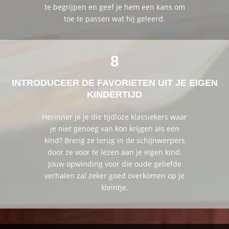
te begrijpen en geef je hem een ​​kans om
toe te passen wat hij geleerd.
8
INTRODUCEER DE FAVORIETEN UIT JE EIGEN
KINDERTIJD
Herinner je je die tijdloze klassiekers waar
je niet genoeg van kon krijgen als een
kind? Breng ze terug in de schijnwerpers
door ze voor te lezen aan je eigen kind.
Jouw opwinding voor die oude geliefde
verhalen zal zeker goed overkomen op je
kleintje.