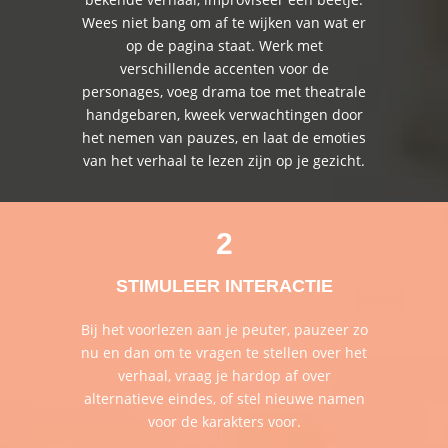
Wees niet bang om af te wijken van wat er
op de pagina staat. Werk met
verschillende accenten voor de
personages, voeg drama toe met theatrale
handgebaren, kweek verwachtingen door
het nemen van pauzes, en laat de emoties
van het verhaal te lezen zijn op je gezicht.
2
STIMULEER INTERACTIE
Bij het voorlezen aan je peuter, pauzeer zo
nu en dan om te vragen te stellen over het
verhaal, vraag je hardop af over
alternatieve eindes, of stel nieuwe namen
voor de karakters voor.