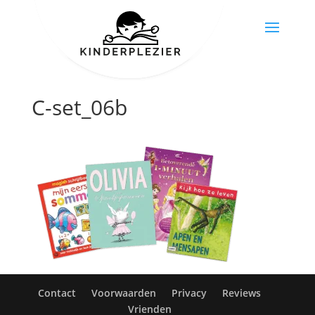
C-set_06b
Contact
Voorwaarden
Privacy
Reviews
Vrienden