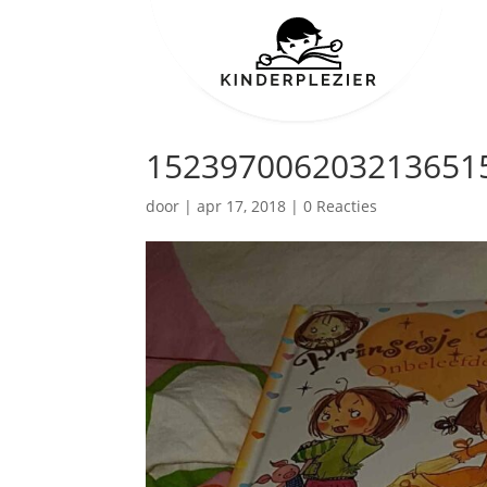
1523970062032136515
door
|
apr 17, 2018
|
0 Reacties