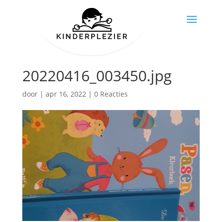
20220416_003450.jpg
door
|
apr 16, 2022
|
0 Reacties