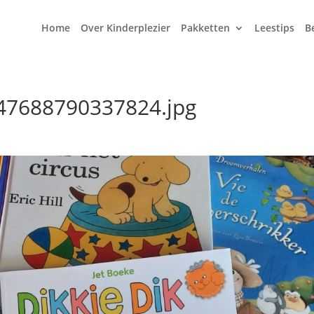
Home
Over Kinderplezier
Pakketten
Leestips
B
7688790337824.jpg