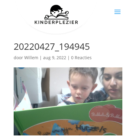
20220427_194945
door
Willem
|
aug 9, 2022
|
0 Reacties