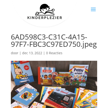
6AD598C3-C31C-4A15-
97F7-FBC3C97ED750.jpeg
door
|
dec 13, 2022
|
0 Reacties