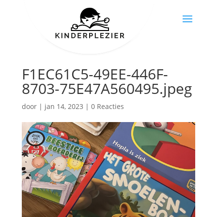
F1EC61C5-49EE-446F-
8703-75E47A560495.jpeg
door
|
jan 14, 2023
|
0 Reacties