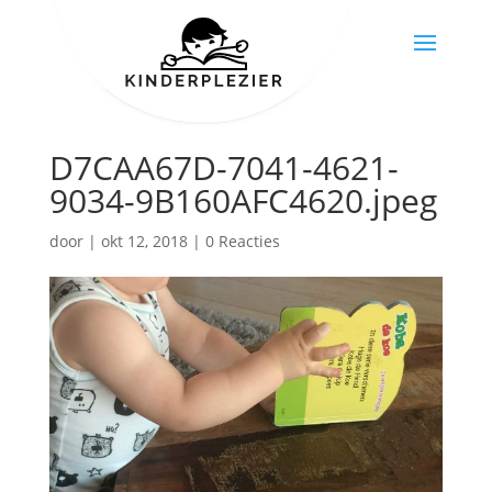
D7CAA67D-7041-4621-
9034-9B160AFC4620.jpeg
door
|
okt 12, 2018
|
0 Reacties