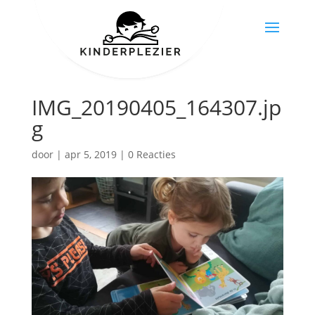
IMG_20190405_164307.jp
g
door
|
apr 5, 2019
|
0 Reacties