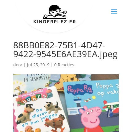
88BB0E82-75B1-4D47-
9422-9545E6AE39EA.jpeg
door
|
jul 25, 2019
|
0 Reacties