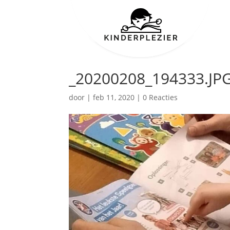
_20200208_194333.JP
door
|
feb 11, 2020
|
0 Reacties