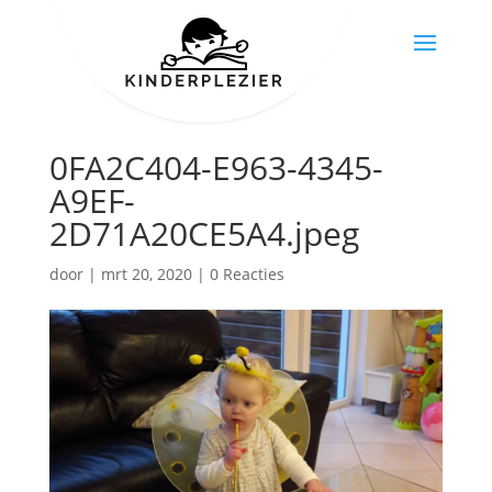
0FA2C404-E963-4345-
A9EF-
2D71A20CE5A4.jpeg
door
|
mrt 20, 2020
|
0 Reacties