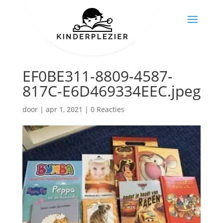
EF0BE311-8809-4587-
817C-E6D469334EEC.jpeg
door
|
apr 1, 2021
|
0 Reacties