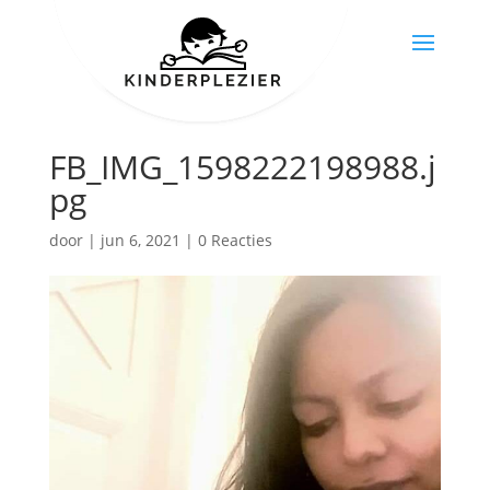
FB_IMG_1598222198988.j
pg
door
|
jun 6, 2021
|
0 Reacties